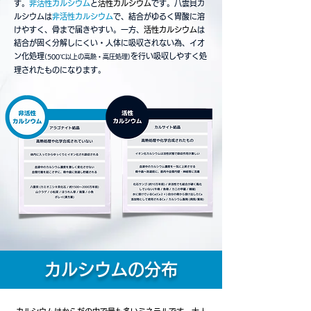
す。
非活性カルシウム
と
活性カルシウム
です。​八雲貝カ
ルシウムは
非活性カルシウム
で、結合がゆるく胃酸に溶
けやすく、骨まで届きやすい。一方、
活性カルシウム
は
結合が固く分解しにくい・人体に吸収されない為、イオ
ン化処理
を行い吸収しやすく処
(500℃以上の高熱・高圧処理)
理されたものになります。
​カルシウムの分布