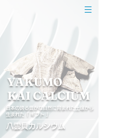
YAKUMO
KAI CALCIUM​
日本の誇る豊かな自然に育まれた土壌から
生まれた「 ギフト 」
​八雲貝カルシウム