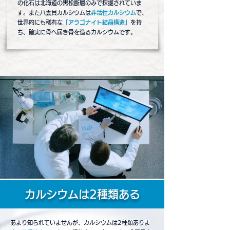
の化石は​北海道の黒松断層のみで採掘されていま
す。また八雲貝カルシウムは
非活性カルシウム
で、
世界的にも稀有な
「アラゴナイト結晶構造」
を持
ち、確実に骨へ届き骨を造るカルシウムです。
​カルシウムは2種類ある
あまり知られていませんが、カルシウムは2種類ありま