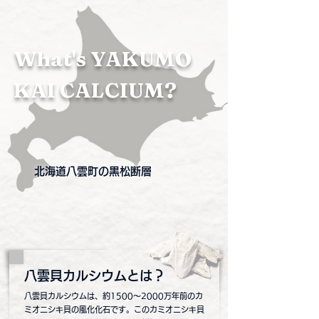
What's YAKUMO
KAI CALCIUM?​
​北海道八雲町の黒松断層
​八雲貝カルシウムとは？
八雲貝カルシウムは、約1500～2000万年前のカ
ミオニシキ貝の風化化石です。このカミオニシキ貝